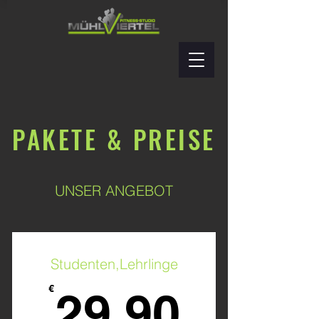
PAKETE & PREISE
UNSER ANGEBOT
Studenten,Lehrlinge
29,90
€
29,90